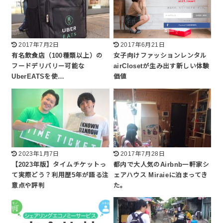
2017年7月2日
2017年6月21日
有名飲食店（100種類以上）の
女子向けファッションレンタル
フードデリバリー可能な
airClosetが生み出す新しい体験
UberEATSを使…
価値
2023年1月7日
2017年7月28日
【2023年版】タイムチケットっ
都内で大人気のAirbnb一軒家シ
て実際どう？利用歴5年が語る注
ェアハウス Miraieに泊まってき
意点や評判
た。